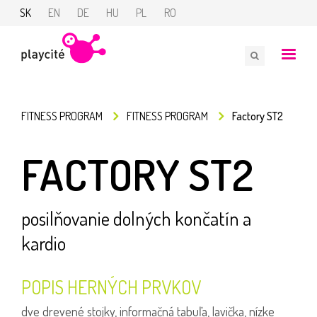
SK
EN
DE
HU
PL
RO
FITNESS PROGRAM
FITNESS PROGRAM
Factory ST2
FACTORY ST2
posilňovanie dolných končatín a
kardio
POPIS HERNÝCH PRVKOV
dve drevené stojky, informačná tabuľa, lavička, nízke