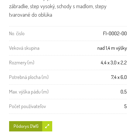
zábradlie, step vysoký, schody s madlom, stepy
tvarované do oblúka
No. číslo
FI-0002-00
Veková skupina
nad 1,4 m výšky
Rozmery (m)
4,4 x 3,0 x 2,2
Potrebná plocha (m)
7,4 x 6,0
Max. výška pádu (m)
0,5
Počet používateľov
5
Pôdorys DWG