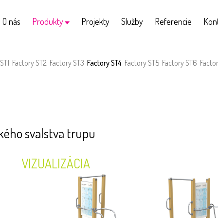
O nás
Produkty
Projekty
Služby
Referencie
Kon
 ST1
Factory ST2
Factory ST3
Factory ST4
Factory ST5
Factory ST6
Facto
okého svalstva trupu
VIZUALIZÁCIA