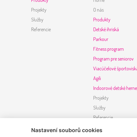
Projekty
O nás
Služby
Produkty
Referencie
Detské ihriská
Parkour
Fitness program
Program pre seniorov
Viacúčelové športovisk
Agili
Indoorové detské hern
Projekty
Služby
Referencie
Kontakt
Nastavení souborů cookies