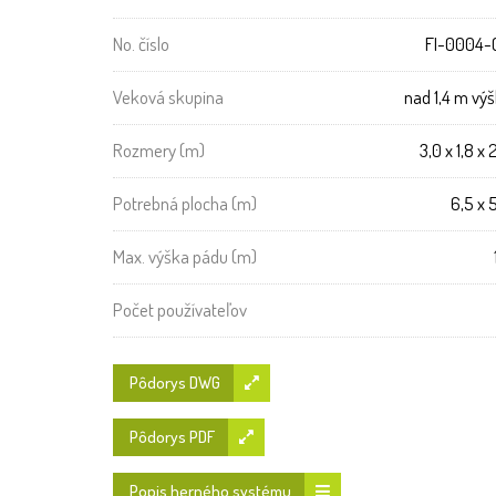
No. číslo
FI-0004-
Veková skupina
nad 1,4 m vý
Rozmery (m)
3,0 x 1,8 x 
Potrebná plocha (m)
6,5 x 
Max. výška pádu (m)
Počet používateľov
Pôdorys DWG
Pôdorys PDF
Popis herného systému