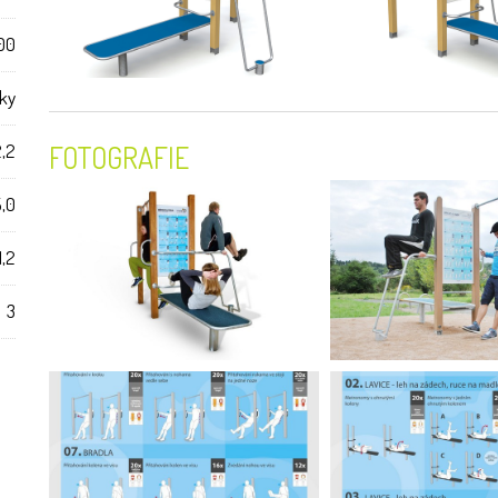
00
šky
2,2
FOTOGRAFIE
5,0
1,2
3