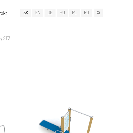
SK
EN
DE
HU
PL
RO
takt
ry ST7
...