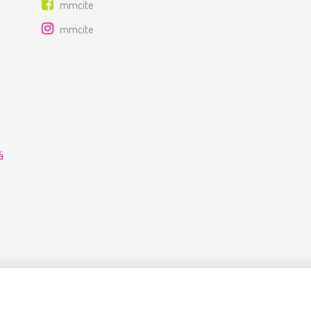
mmcite
mmcite
á
e