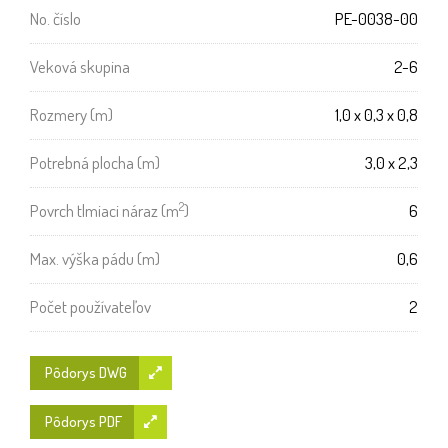
No. číslo
PE-0038-00
Veková skupina
2-6
Rozmery (m)
1,0 x 0,3 x 0,8
Potrebná plocha (m)
3,0 x 2,3
2
Povrch tlmiaci náraz (m
)
6
Max. výška pádu (m)
0,6
Počet používateľov
2
Pôdorys DWG
Pôdorys PDF