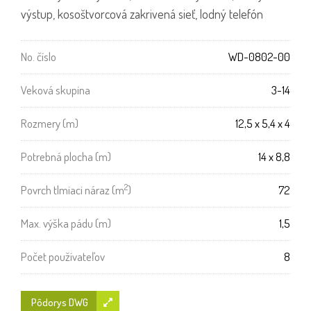
výstup, kosoštvorcová zakrivená sieť, lodný telefón
No. číslo
WD-0802-00
Veková skupina
3-14
Rozmery (m)
12,5 x 5,4 x 4
Potrebná plocha (m)
14 x 8,8
2
Povrch tlmiaci náraz (m
)
72
Max. výška pádu (m)
1,5
Počet používateľov
8
Pôdorys DWG