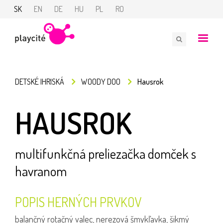
SK
EN
DE
HU
PL
RO
DETSKÉ IHRISKÁ
WOODY DOO
Hausrok
HAUSROK
multifunkčná preliezačka domček s
havranom
POPIS HERNÝCH PRVKOV
balančný rotačný valec, nerezová šmykľavka, šikmý