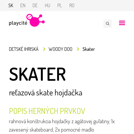
SK
EN
DE
HU
PL
RO
DETSKÉ IHRISKÁ
WOODY DOO
Skater
SKATER
reťazová skate hojdačka
POPIS HERNÝCH PRVKOV
rahnová konštrukcia hojdačky z agátovej guľatiny, 1x
zavesený skateboard, 2x pomocné madlo