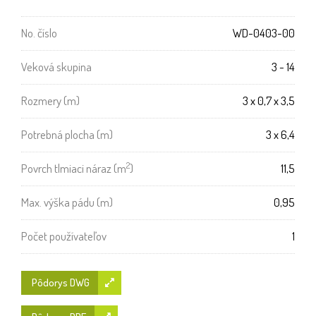
No. číslo
WD-0403-00
Veková skupina
3 - 14
Rozmery (m)
3 x 0,7 x 3,5
Potrebná plocha (m)
3 x 6,4
2
Povrch tlmiaci náraz (m
)
11,5
Max. výška pádu (m)
0,95
Počet používateľov
1
Pôdorys DWG