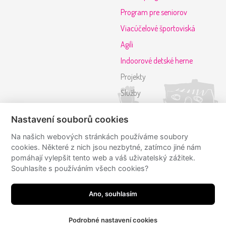
Program pre seniorov
Viacúčelové športoviská
Agili
Indoorové detské herne
Projekty
Služby
Referencie
Nastavení souborů cookies
Kontakt
Na našich webových stránkách používáme soubory
cookies. Některé z nich jsou nezbytné, zatímco jiné nám
Sledujte nás
pomáhají vylepšit tento web a váš uživatelský zážitek.
Souhlasíte s používáním všech cookies?
mmcite
mmcite
Ano, souhlasím
Podrobné nastavení cookies
JRWN
made by