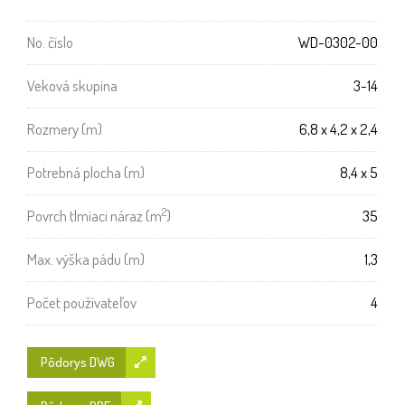
No. číslo
WD-0302-00
Veková skupina
3-14
Rozmery (m)
6,8 x 4,2 x 2,4
Potrebná plocha (m)
8,4 x 5
2
Povrch tlmiaci náraz (m
)
35
Max. výška pádu (m)
1,3
Počet používateľov
4
Pôdorys DWG