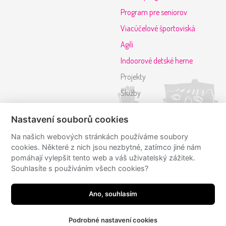
Program pre seniorov
Viacúčelové športoviská
Agili
Indoorové detské herne
Projekty
Služby
Referencie
Nastavení souborů cookies
Kontakt
Na našich webových stránkách používáme soubory
cookies. Některé z nich jsou nezbytné, zatímco jiné nám
Sledujte nás
pomáhají vylepšit tento web a váš uživatelský zážitek.
Souhlasíte s používáním všech cookies?
mmcite
mmcite
Ano, souhlasím
Podrobné nastavení cookies
JRWN
made by