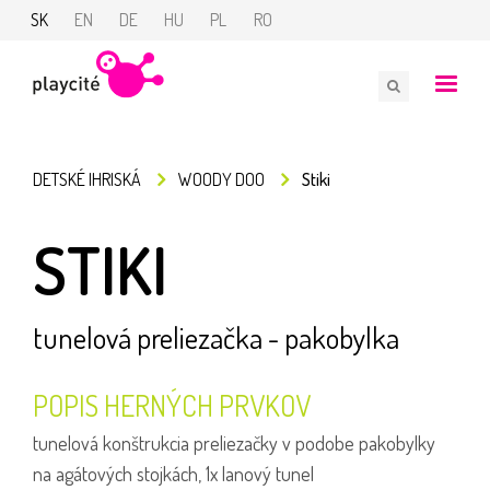
SK
EN
DE
HU
PL
RO
DETSKÉ IHRISKÁ
WOODY DOO
Stiki
STIKI
tunelová preliezačka - pakobylka
POPIS HERNÝCH PRVKOV
tunelová konštrukcia preliezačky v podobe pakobylky
na agátových stojkách, 1x lanový tunel