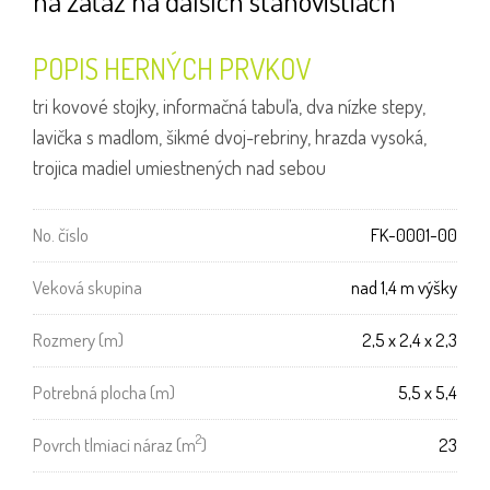
POPIS HERNÝCH PRVKOV
tri kovové stojky, informačná tabuľa, dva nízke stepy,
lavička s madlom, šikmé dvoj-rebriny, hrazda vysoká,
trojica madiel umiestnených nad sebou
No. číslo
FK-0001-00
Veková skupina
nad 1,4 m výšky
Rozmery (m)
2,5 x 2,4 x 2,3
Potrebná plocha (m)
5,5 x 5,4
2
Povrch tlmiaci náraz (m
)
23