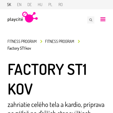
SK
EN
DE
HU
PL
RO
FITNESS PROGRAM
FITNESS PROGRAM
Factory ST1 kov
FACTORY ST1
KOV
zahriatie celého tela a kardio, príprava
na záťaž na ďalších stanovištiach