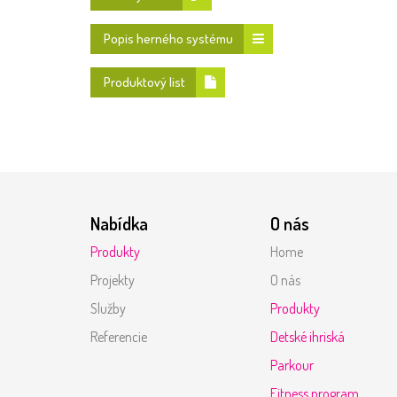
Popis herného systému
Produktový list
Nabídka
O nás
Produkty
Home
Projekty
O nás
Služby
Produkty
Referencie
Detské ihriská
Parkour
Fitness program