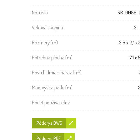
No. číslo
RR-0056-
Veková skupina
3 -
Rozmery (m)
3,6 x 2,1 x 
Potrebná plocha (m)
7,1 x 
2
Povrch tlmiaci náraz (m
)
Max. výška pádu (m)
Počet používateľov
Pôdorys DWG
Pôdorys PDF