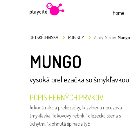
Home
DETSKÉ IHRISKÁ
ROB ROY
Alroy
Selroy
Mungo
MUNGO
vysoká preliezačka so šmykľavkou
POPIS HERNÝCH PRVKOV
1x konštrukcia preliezačky, 1x zvlnená nerezová
šmykľavka, 1x kovový rebrík, 1x lezecká stena s
úchytmi, 1x ohnutá šplhacia tyč