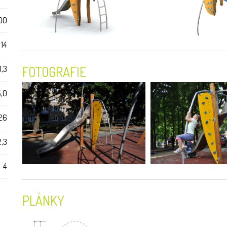
00
 14
3,3
FOTOGRAFIE
5,0
26
2,3
4
PLÁNKY