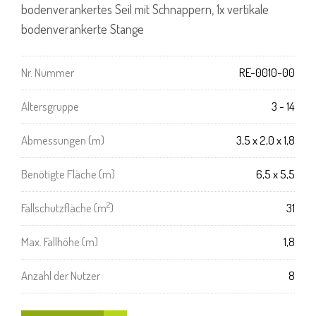
bodenverankertes Seil mit Schnappern, 1x vertikale
bodenverankerte Stange
Nr. Nummer
RE-0010-00
Altersgruppe
3 - 14
Abmessungen (m)
3,5 x 2,0 x 1,8
Benötigte Fläche (m)
6,5 x 5,5
2
Fallschutzfläche (m
)
31
Max. Fallhöhe (m)
1,8
Anzahl der Nutzer
8