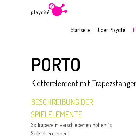
Startseite
Über Playcité
P
KINDERSPIELPLÄTZE
RETRO
...
Tubo
Globo
Cir
PORTO
Kletterelement mit Trapezstange
BESCHREIBUNG DER
SPIELELEMENTE
3x Trapeze in verschiedenen Höhen, 1x
Seilkletterelement