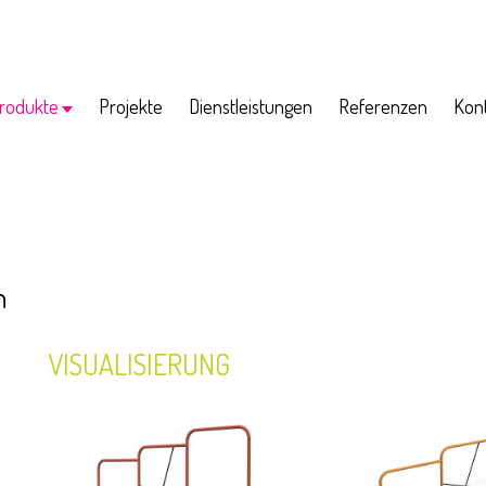
rodukte
Projekte
Dienstleistungen
Referenzen
Kon
ko
Porto
Arko
Kalko
Ritmo
...
n
VISUALISIERUNG