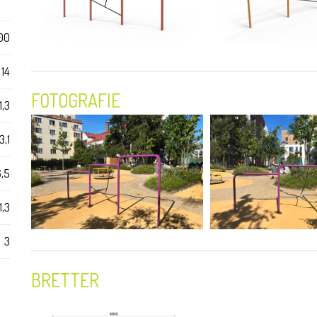
00
 14
FOTOGRAFIE
1,3
3,1
6,5
1,3
3
BRETTER