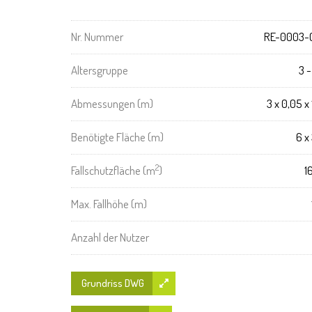
Nr. Nummer
RE-0003-
Altersgruppe
3 -
Abmessungen (m)
3 x 0,05 x 
Benötigte Fläche (m)
6 x 
2
Fallschutzfläche (m
)
1
Max. Fallhöhe (m)
Anzahl der Nutzer
Grundriss DWG