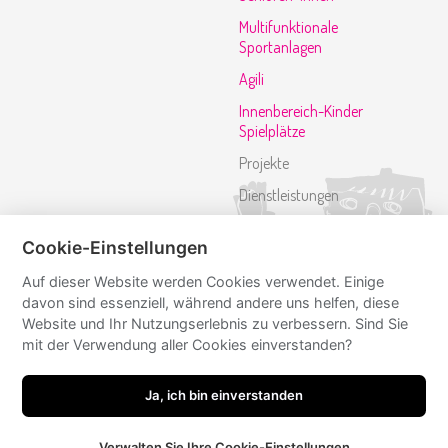
Multifunktionale
Sportanlagen
Agili
Innenbereich-Kinder
Spielplätze
Projekte
Dienstleistungen
Referenzen
Cookie-Einstellungen
Kontakt
Auf dieser Website werden Cookies verwendet. Einige
davon sind essenziell, während andere uns helfen, diese
Folgen Sie uns
Website und Ihr Nutzungserlebnis zu verbessern. Sind Sie
mit der Verwendung aller Cookies einverstanden?
mmcite
mmcite
Ja, ich bin einverstanden
Verwalten Sie Ihre Cookie-Einstellungen